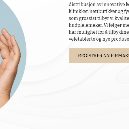
distribusjon av innovative 
klinikker, nettbutikker og fy
som grossist tilbyr vi kvali
hudpleiemeker. Vi følger me
har mulighet for å tilby din
veletablerte og nye produse
REGISTRER NY FIRMA