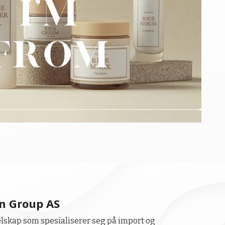
n Group AS
elskap som spesialiserer seg på import og