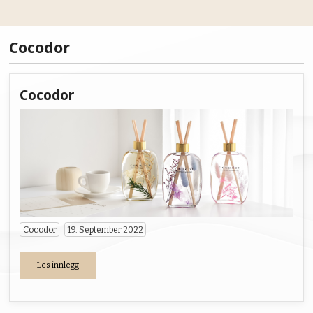
Hovedsiden
Cocodor
Merker
Cocodor
Ingredienser
Tips & Triks
Våre samarbeidspartnere
Cocodor
19. September 2022
Les innlegg